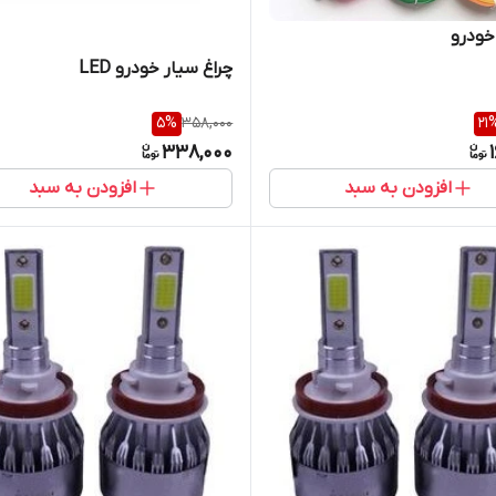
 خودرو
چراغ سیار خودرو LED
5
%
358,000
21
338,000
افزودن به سبد
افزودن به سبد