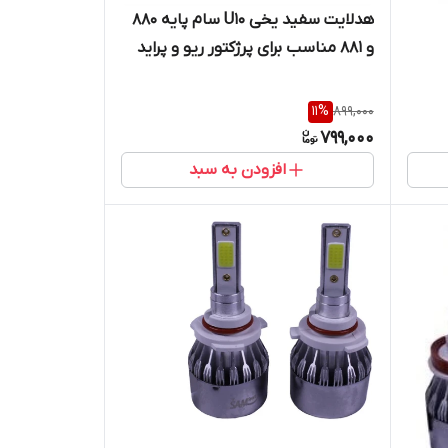
هدلایت سفید یخی U10 سام پایه ۸۸۰
و ۸۸۱ مناسب برای پرژکتور ریو و پراید
۱۳۲( بسته دو عددی)
11
%
899,000
799,000
افزودن به سبد