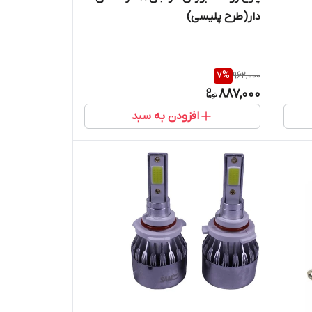
دار(طرح پلیسی)
7
%
962,000
887,000
افزودن به سبد