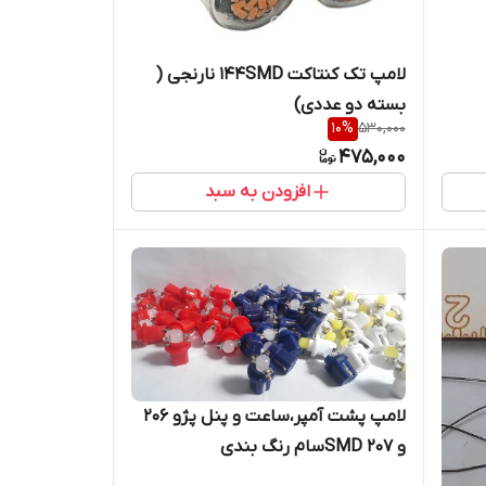
لامپ تک کنتاکت ۱۴۴SMD نارنجی (
بسته دو عددی)
10
%
530,000
475,000
افزودن به سبد
لامپ پشت آمپر،ساعت و پنل پژو ۲۰۶
و ۲۰۷ SMDسام رنگ بندی