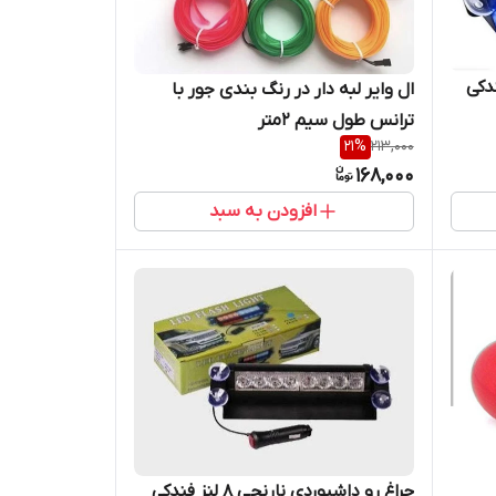
دی ۸ لنز فندکی
ال وایر لبه دار در رنگ بندی جور با
ترانس طول سیم ۲متر
21
%
213,000
168,000
افزودن به سبد
چراغ رو داشبوردی نارنجی ۸ لنز فندکی