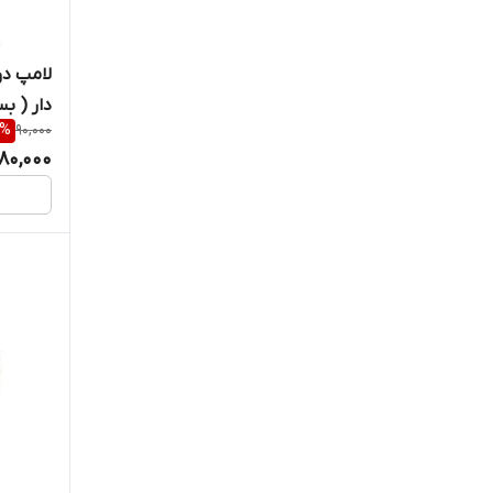
دار ( ب
%
90,000
80,000