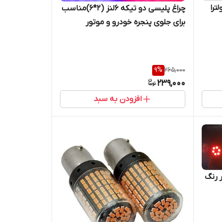
 چراغ سکن ۲۴smd اولترا
چراغ پلیسی دو تیکه ۶لنز (۲*۶)مناسب
برای جلوی پنجره خودرو و موتور
سیکلت
9
%
265,000
239,000
افزودن به سبد
قی تک کنتاکت smd در رنگ