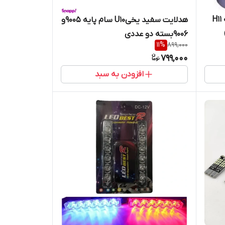
هدلایت سفید یخی U10 سام پایه H11
هدلایت سفید یخیU10 سام پایه ۹۰۰۵و
۹۰۰۶بسته دو عددی
11
%
899,000
799,000
افزودن به سبد