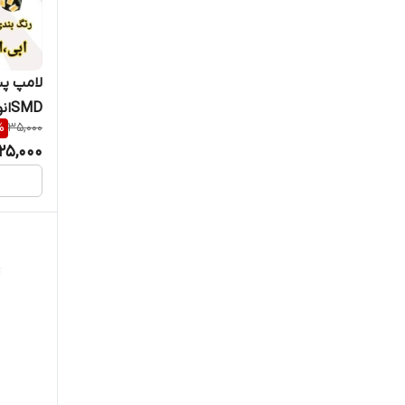
لامپ پش
SMDانواع خودرو در رنگ های مختلف
%
35,000
25,000