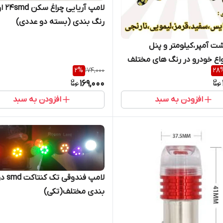
لامپ آریایی
رنگ بندی (بسته دو عددی)
ت آمپر،کیلومتر و پنل
2
%
174,000
28
169,000
افزودن به سبد
افزودن به سبد
لامپ فندو
بندی مختلف(تکی)