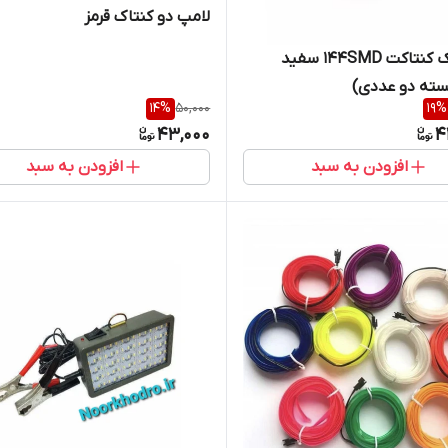
لامپ دو کنتاک قرمز
لامپ تک کنتاکت ۱۴۴SMD سفید
سته دو عددی)
14
%
50,000
19
%
43,000
4
افزودن به سبد
افزودن به سبد