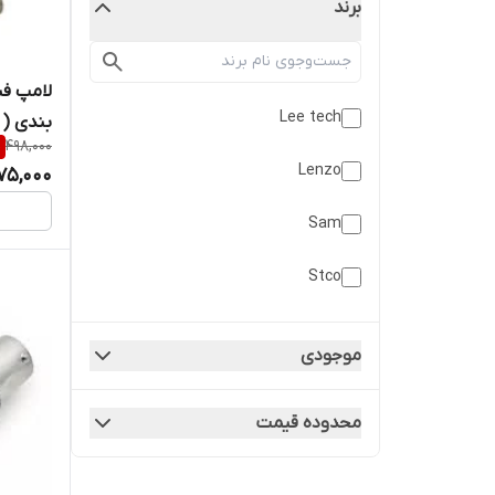
برند
Lee tech
بندی ( 
%
498,000
Lenzo
75,000
Sam
Stco
زنون
موجودی
کریتر
محدوده قیمت
لنزو
لیتک