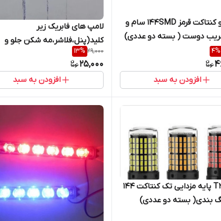
لامپ دو کنتاکت قرمز ۱۴۴SMD سام و
لامپ های فابریک زیر
غریب دوست ( بسته دو عددی)
کلید(پنل،فلاشر،مه شکن جلو و
13
%
29,000
4
%
عقب،شیشه بالابر و ...) انواع خو
25,000
4
افزودن به سبد
افزودن به سبد
لامپ T20 پایه مزدایی تک کنتاکت ۱۴۴
گ بندی( بسته دو عددی)