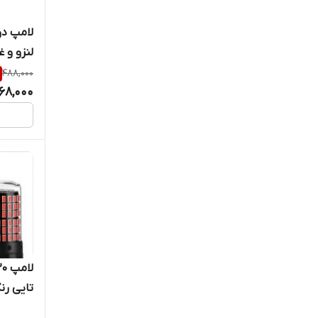
لنزو و 
488,000
68,000
تایی رن