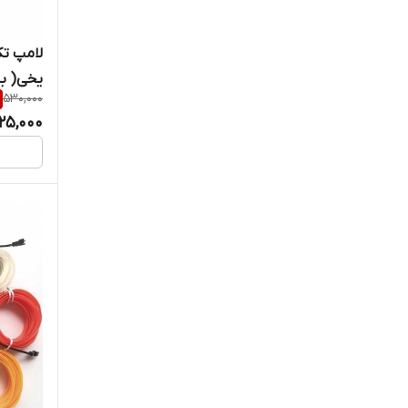
محصول کشور چین
یخی( ب
530,000
25,000