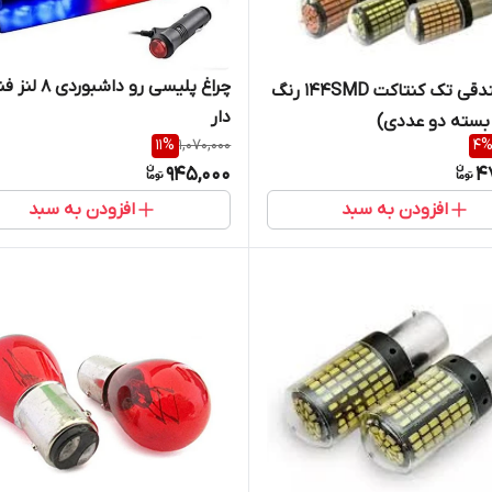
چراغ پلیسی رو داشبور
لامپ فندقی تک کنتاکت ۱۴۴SMD رنگ
دار
بسته دو عددی)
11
%
1,070,000
4
945,000
4
افزودن به سبد
افزودن به سبد