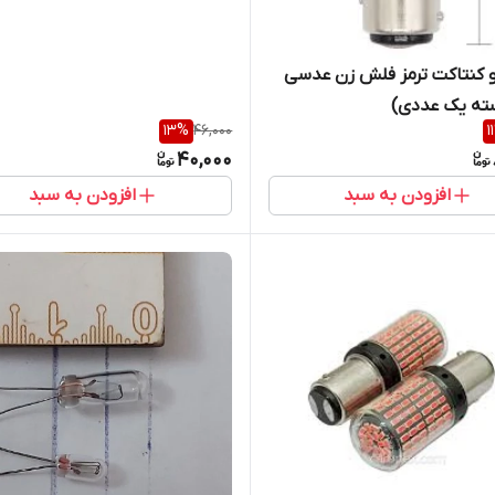
لامپ دو کنتاکت ترمز فلش زن عدسی
سته یک عددی)
13
%
46,000
11
40,000
افزودن به سبد
افزودن به سبد