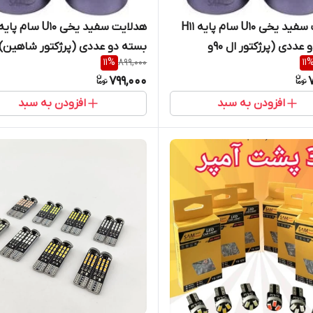
هدلایت سفید یخی U10 سام پایه H11
بسته دو عددی (پرژکتور ال ۹۰و
بسته دو عددی (پرژکتور شاهین)
11
%
899,000
11
799,000
افزودن به سبد
افزودن به سبد