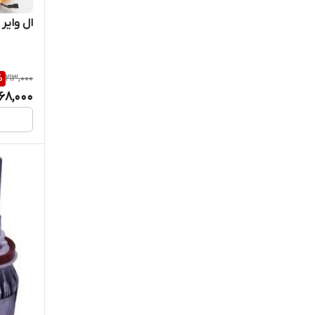
ال وایر
%
213,000
168,000