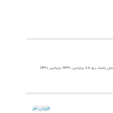
مناسب تمام خودروها: لیفان 520، لیفان 620، لیفان X60، لیفان X50، لیفان 820، جک S5، جک J5، جک J3، پراید، پژو 405، پژو 206، تیبا، نیسان زامیاد، رنو L90، برلیانس H330، برلیانس H320،
افزودن نظر