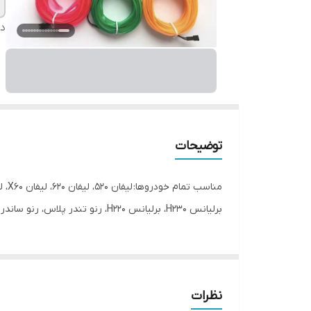
دس
توضیحات
برلیانس H230، برلیانس H220، رنو تندر پلاس، رنو ساندرو، رنو ساندرو استپ وی، پژو 2008، ساینا، تیبا 2، پژو پارس
نظرات