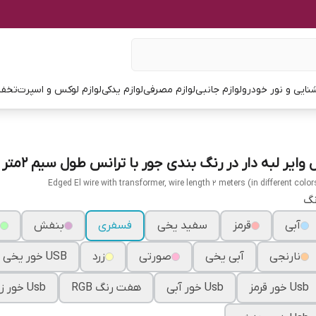
نایی و نور خودرو
لوازم جانبی
لوازم مصرفی
لوازم یدکی
لوازم لوکس و اسپرت
تخفی
 وایر لبه دار در رنگ بندی جور با ترانس طول سیم ۲متر
Edged El wire with transformer, wire length 2 meters (in different color
نگ
آبی
قرمز
سفید یخی
فسفری
بنفش
نارنجی
آبی یخی
صورتی
زرد
USB خور یخی
Usb خور قرمز
Usb خور آبی
هفت رنگ RGB
Usb خور زرد