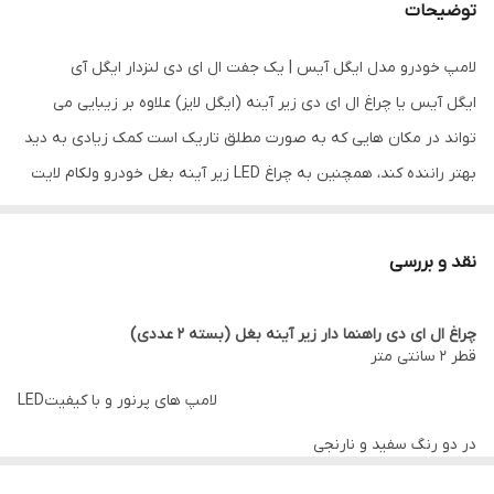
توضیحات
لامپ خودرو مدل ایگل آیس | یک جفت ال ای دی لنزدار ایگل آی
ایگل آیس یا چراغ ال ای دی زیر آینه (ایگل لایز) علاوه بر زیبایی می
تواند در مکان هایی که به صورت مطلق تاریک است کمک زیادی به دید
بهتر راننده کند، همچنین به چراغ LED زیر آینه بغل خودرو ولکام لایت
هم گفته می شود، این چراغ داخل آینه جانبی و در قسمت پایینی آن
نصب می گردد. برق آن از سیم های داخل در گرفته شده و می توان برای
نقد و بررسی
آن کلید روشن خاموش جداگانه نصب کرد. یکی دیگر از روش های نصب
چراغ ال ای دی داخل آینه، متصل کردن آن به ریموت در خودرو می باشد
چراغ ال ای دی راهنما دار زیر آینه بغل (بسته 2 عددی)
که در این صورت با قفل کردن خاموش و با باز کردن در، ال ای دی روشن
قطر 2 سانتی متر
می شود.
LEDلامپ های پرنور و با کیفیت
در دو رنگ سفید و نارنجی
تعداد در بسته : 2 عدد