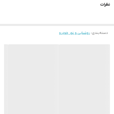
نظرات
قابل نصب بر روی تمامی خودرو‌ها
دارای دو حالت ثابت و چشمک زن
قابل نصب روی سپر زیر آینه بغل جلوپنجره و… به عنوان دیلایت
دسته‌بندی
:
روشنایی و نور خودرو