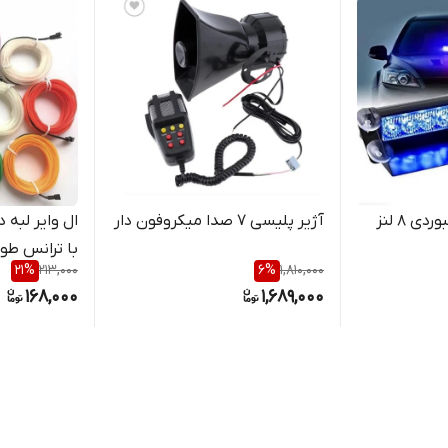
چراغ پلیسی رو داشبوردی ۸ لنز
آژیر پلیسی ۷ صدا میکروفون دار
ال وایر لبه 
با ترانس طول 
21
%
213,000
6
%
1,810,000
168,000
1,689,000