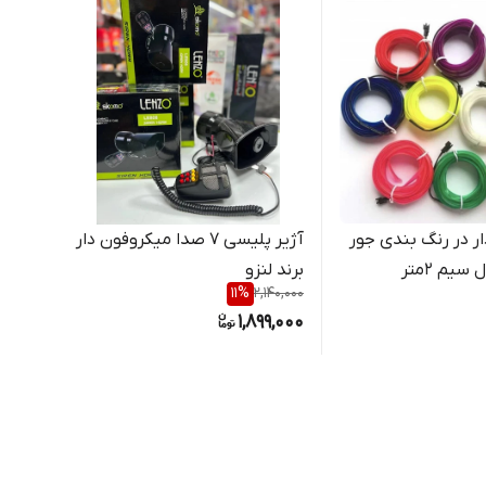
دار در رنگ بندی جور
آژیر پلیسی ۷ صدا میکروفون دار
سیم ۲متر
برند لنزو
سفید 
30,000
11
%
2,140,000
,000
1,899,000