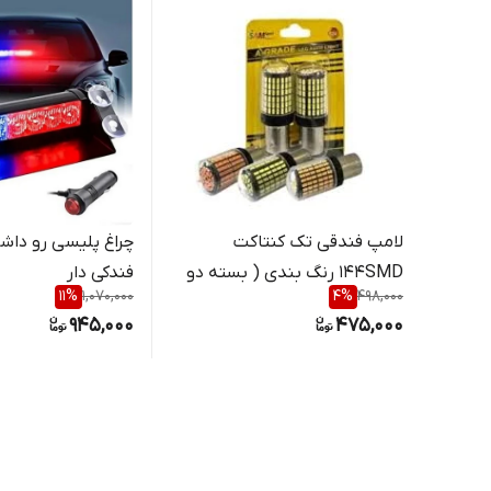
لامپ فندقی تک کنتاکت
۱۴۴SMD رنگ بندی ( بسته دو
فندکی دار
11
%
1,070,000
4
%
498,000
عددی)
945,000
475,000