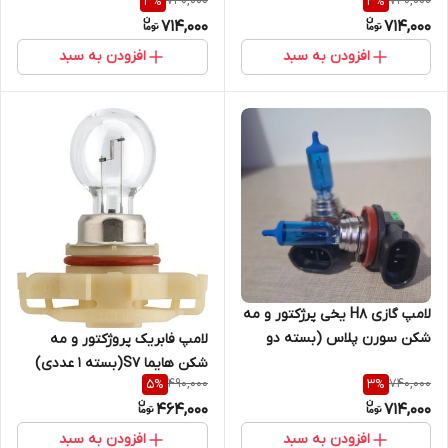
740,000
740,000
3
%
3
%
عددی
714,000
714,000
افزودن به سبد
افزودن به سبد
لامپ گازی H8 یخی پرژکتور و مه
شکن سورن پلاس (بسته دو
لامپ فابریک پروژکتور و مه
عددی)
شکن هایما S7(بسته ۱ عددی)
490,000
740,000
5
%
3
%
464,000
714,000
افزودن به سبد
افزودن به سبد