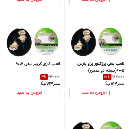
لامپ یخی پرژکتور پژو پارس
لامپ گازی کریتر یخی ۹۰۰۶
۹۰۰۵(بسته دو عددی)
740,000
867,000
3
%
17
%
714,000
714,000
افزودن به سبد
افزودن به سبد