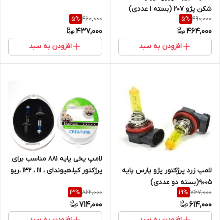
شکن پژو ۲۰۷ (بسته ۱ عددی)
460,000
490,000
5
%
5
%
437,000
464,000
افزودن به سبد
افزودن به سبد
لامپ یخی پایه ۸۸۱ مناسب برای
پرژکتور کیا،هیوندای ، ۱۱۱ ، ۱۳۲ ،ریو
لامپ زرد پرژکتور پژو پارس پایه
و...(بسته دو عددی)
۹۰۰۵(بسته دو عددی)
822,000
767,000
13
%
19
%
714,000
614,000
افزودن به سبد
افزودن به سبد