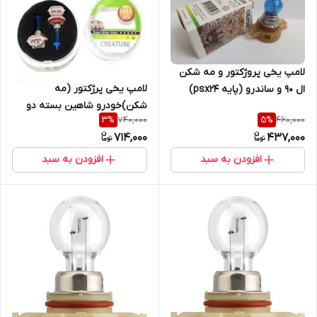
لامپ یخی پروژکتور و مه شکن
لامپ یخی پرژکتور (مه
ال ۹۰ و ساندرو (پایه psx24)
شکن)خودرو شاهین بسته دو
740,000
460,000
3
%
5
%
عددی (پایه H11)
714,000
437,000
افزودن به سبد
افزودن به سبد