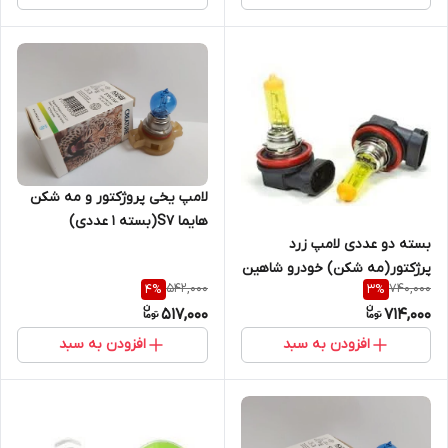
لامپ یخی پروژکتور و مه شکن
هایما S7(بسته ۱ عددی)
بسته دو عددی لامپ زرد
پرژکتور(مه شکن) خودرو شاهین
542,000
740,000
4
%
3
%
(پایه H11)
517,000
714,000
افزودن به سبد
افزودن به سبد