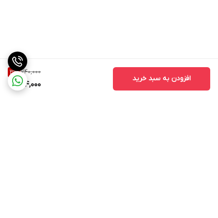
740,000
3
%
افزودن به سبد خرید
714,000
برگشت به بالا