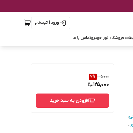
ورود | ثبت‌نام
فات فروشگاه نور خودرو
تماس با ما
7
%
135,000
125,000
افزودن به سبد خرید
تی
،
ی
،