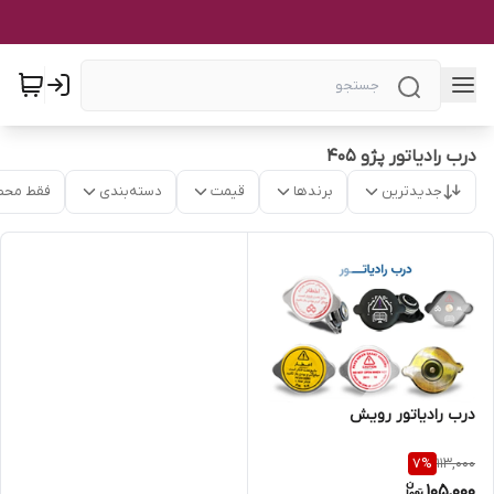
درب رادیاتور پژو ۴۰۵
جدیدترین
برندها
قیمت
دسته‌بندی
فقط محص
درب رادیاتور رویش
113,000
7
%
105,000