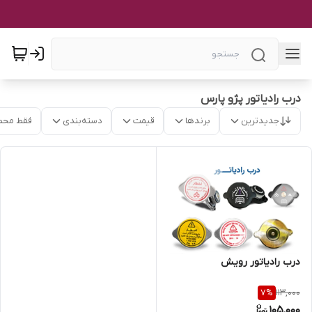
درب رادیاتور پژو پارس
جدیدترین
برندها
قیمت
دسته‌بندی
فقط محص
درب رادیاتور رویش
113,000
7
%
105,000