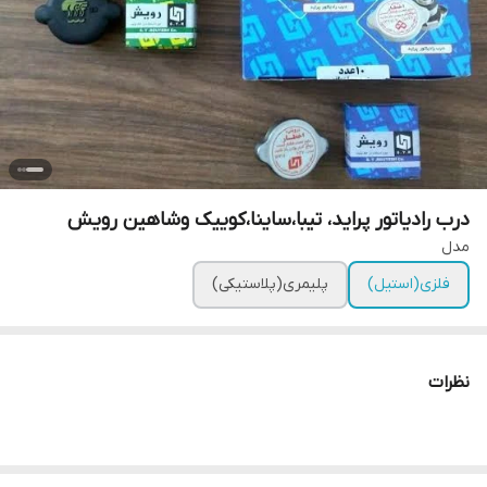
درب رادیاتور پراید، تیبا،ساینا،کوییک وشاهین رویش
مدل
فلزی(استیل)
پلیمری(پلاستیکی)
نظرات