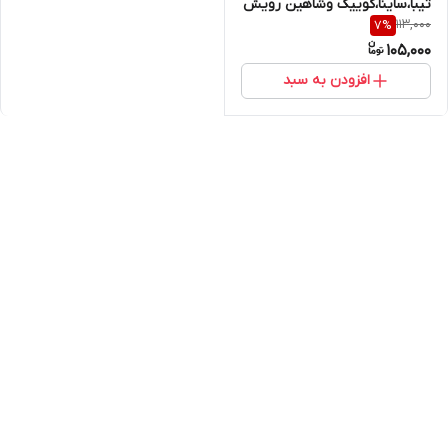
تیبا،ساینا،کوییک وشاهین رویش
113,000
7
%
105,000
افزودن به سبد