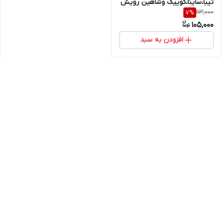
تیبا،ساینا،کوییک وشاهین رویش
113,000
7
%
105,000
افزودن به سبد