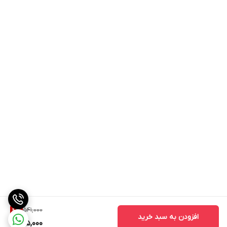
541,000
4
%
افزودن به سبد خرید
515,000