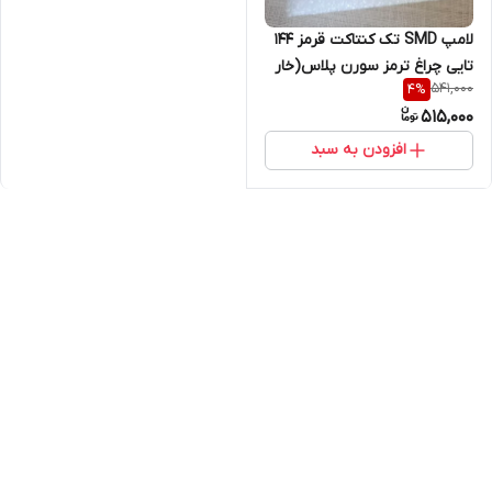
لامپ SMD تک کنتاکت قرمز ۱۴۴
تایی چراغ ترمز سورن پلاس(خار
541,000
4
%
نامساوی بالا و پایین)
515,000
افزودن به سبد