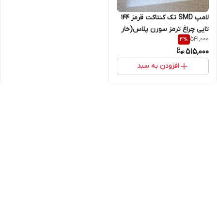
لامپ SMD تک کنتاکت قرمز ۱۴۴
تایی چراغ ترمز سورن پلاس(خار
541,000
4
%
نامساوی بالا و پایین)
515,000
افزودن به سبد