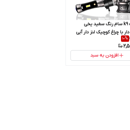
هدلایت k9 سام رنگ سفید یخی
ار با چراغ کوچیک لنز دار آبی
10
%
2,
افزودن به سبد