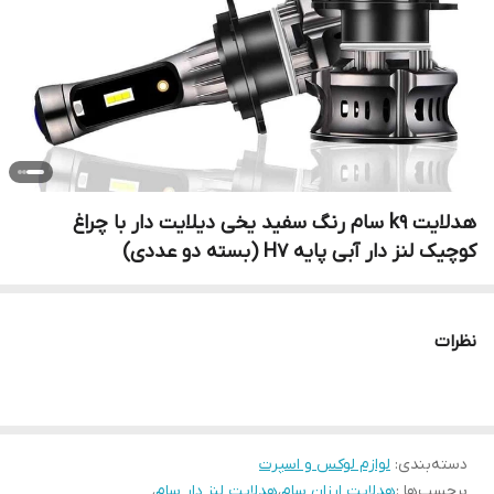
هدلایت k9 سام رنگ سفید یخی دیلایت دار با چراغ
کوچیک لنز دار آبی پایه H7 (بسته دو عددی)
نظرات
دسته‌بندی
:
لوازم لوکس و اسپرت
برچسب‌ها :
هدلایت ارزان سام
،
هدلایت لنز دار سام
،