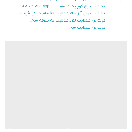
هدلایت چراغ کوچیک دار
،
هدلایت csp سام درجه ۱
،
هدلایت دویل آیز سام
،
هدلایت k9 سام خوش قیمت
،
قویترین هدلایت لنزو
،
هدلایت به صرفه سام
،
قویترین هدلایت سام