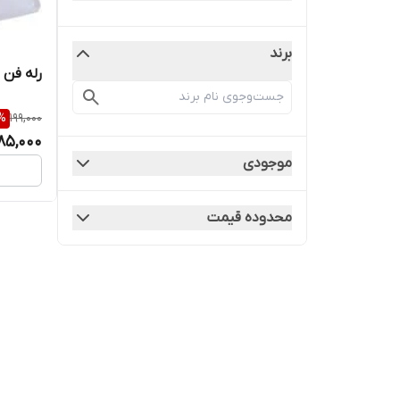
برند
رله فن پ
%
199,000
85,000
موجودی
محدوده قیمت