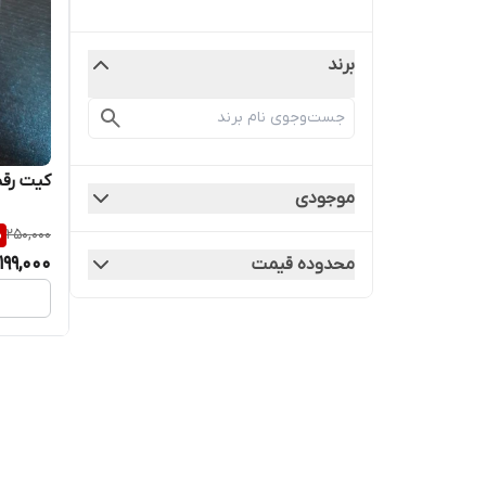
برند
کیت رق
موجودی
%
250,000
199,000
محدوده قیمت