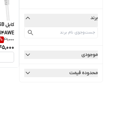
برند
DU4AWE طول ۱
%
49,000
45,000
موجودی
محدوده قیمت