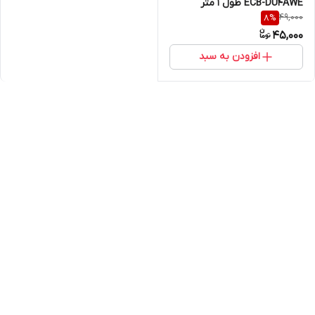
ECB-DU4AWE طول ۱ متر
49,000
8
%
45,000
افزودن به سبد