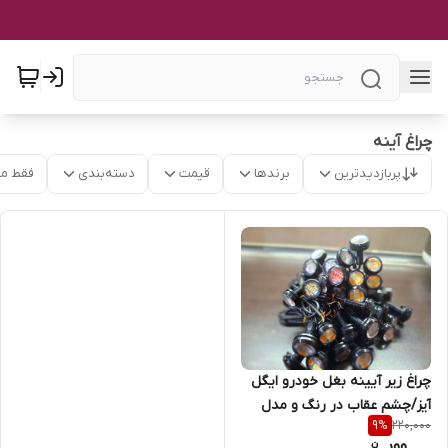
چراغ آینه
پربازدیدترین
برندها
قیمت
دسته‌بندی
فقط م
چراغ زیر آیینه بغل خودرو ایگل
آیز/چشم عقاب در رنگ و مدل
220,000
9
%
های مختلف(بسته دو عددی)