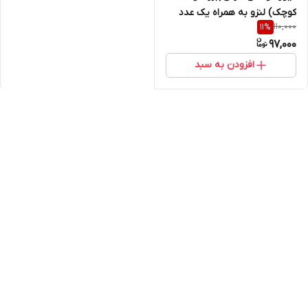
کوچک) لنزو به همراه یک عدد
110,000
11
%
فیوز کش
97,000
افزودن به سبد