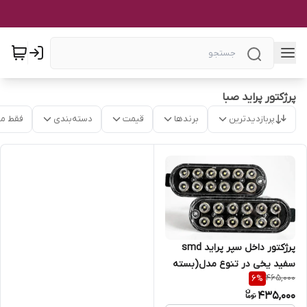
پرژکتور پراید صبا
پربازدیدترین
برندها
قیمت
دسته‌بندی
فقط م
پرژکتور داخل سپر پراید smd
سفید یخی در تنوع مدل(بسته
465,000
6
%
دو عددی)
435,000