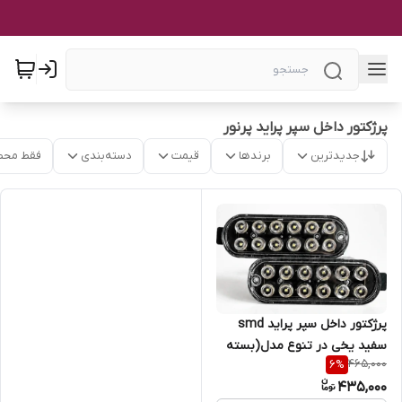
پرژکتور داخل سپر پراید پرنور
جدیدترین
برندها
قیمت
دسته‌بندی
فقط محص
پرژکتور داخل سپر پراید smd
سفید یخی در تنوع مدل(بسته
465,000
6
%
دو عددی)
435,000