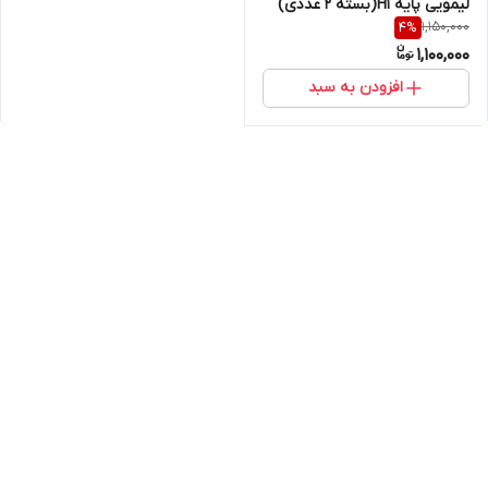
لیمویی پایه H1(بسته ۲ عددی)
1,150,000
4
%
1,100,000
افزودن به سبد