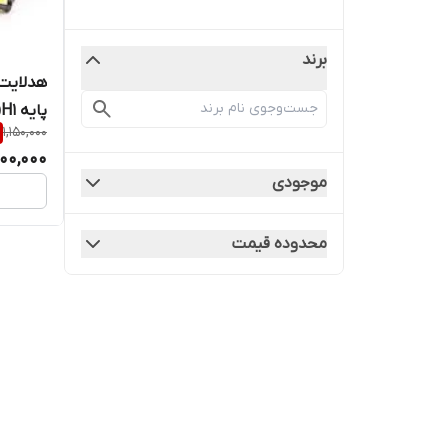
برند
هدلایت 
پایه H1(بسته ۲ عددی)
1,150,000
,100,000
موجودی
محدوده قیمت