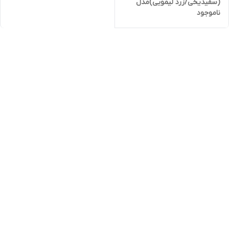
(سفیدیخی/زرد لیمویی)مدل
ناموجود
Lenzo F35 پایه H11و H8 (بسته
دو عددی)