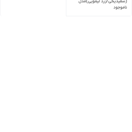
(سفیدیخی/زرد لیمویی)مدل
ناموجود
Lenzo F35 پایه H11و H8 (بسته
دو عددی)