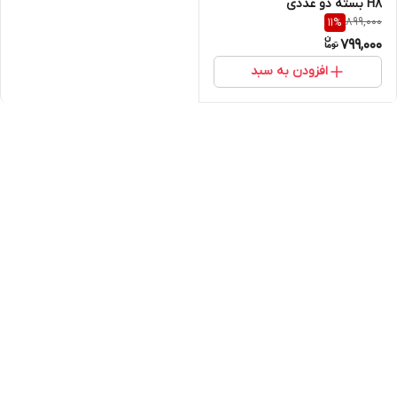
H8 بسته دو عددی
899,000
11
%
799,000
افزودن به سبد