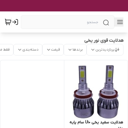
هدلایت قوی نور یخی
پربازدیدترین
برندها
قیمت
دسته‌بندی
فقط م
هدلایت سفید یخی U10 سام پایه