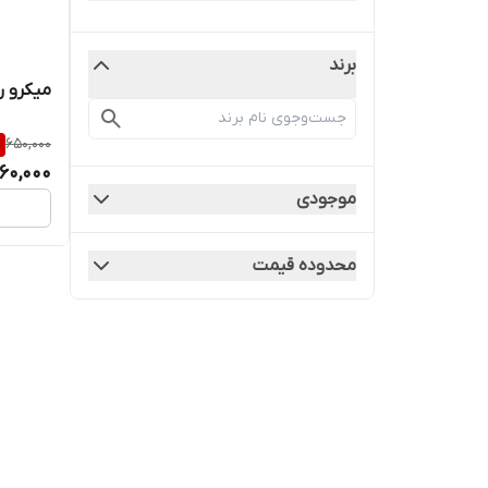
برند
میکرو رل
%
650,000
60,000
موجودی
محدوده قیمت