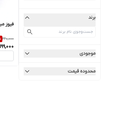
برند
فیوز می
%
220,000
199,000
موجودی
محدوده قیمت