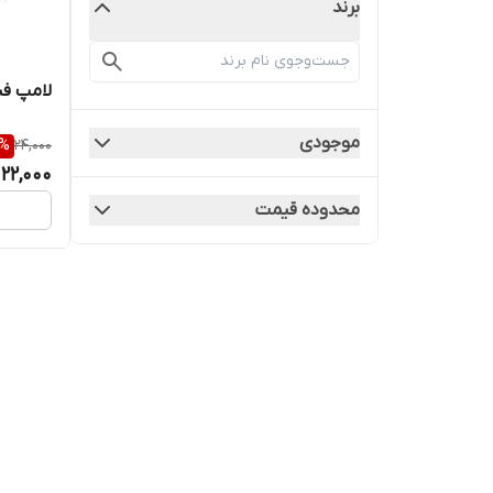
برند
لامپ ف
موجودی
%
24,000
22,000
محدوده قیمت