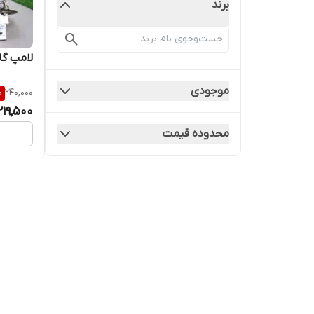
برند
لامپ گازی
موجودی
%
240,000
219,500
محدوده قیمت