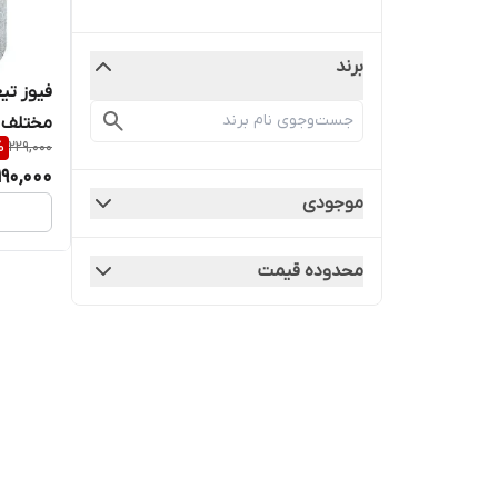
برند
فیوز تی
مختلف
%
229,000
190,000
موجودی
محدوده قیمت