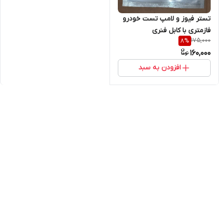
تستر فیوز و لامپ تست خودرو
فازمتری با کابل فنری
175,000
8
%
160,000
افزودن به سبد