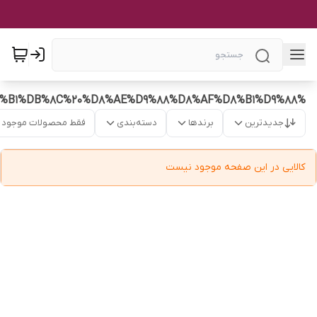
%DA%86%D8%B1%D8%A7%D8%BA%20%D8%A7%D8%B6%D8%B7%D8%B1%D8%A7%D8%B1%DB%8C%20%D8%AE%D9%88%D8%AF%D8%B1%D9%88
جدیدترین
برندها
دسته‌بندی
فقط محصولات موجود
کالایی در این صفحه موجود نیست