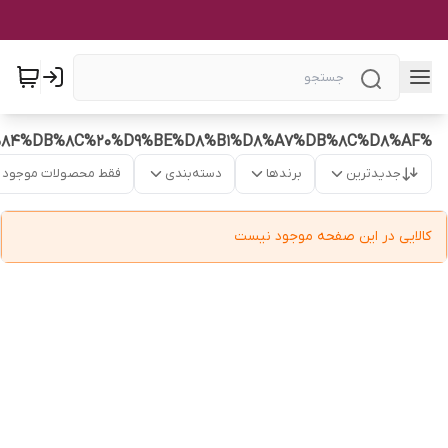
%D8%AF%D8%B1%D8%A8%20%D8%B1%D8%A7%D8%AF%DB%8C%D8%A7%D8%AA%D9%88%D8%B1%20%D8%A7%D8%B5%D9%84%DB%8C%20%D9%BE%D8%B1%D8%A7%DB%8C%D8%AF
جدیدترین
برندها
دسته‌بندی
فقط محصولات موجود
کالایی در این صفحه موجود نیست