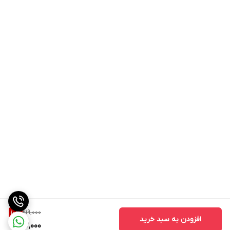
219,000
10
%
افزودن به سبد خرید
197,000