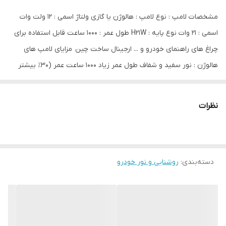
مشخصات لامپ : نوع لامپ : هالوژن یا گازی ولتاژ اسمی : 12 ولت وات
اسمی : 21 وات نوع پایه : H21W طول عمر : 1000 ساعت قابل استفاده برای
چراغ های راهنمای خودرو و ... ارجینال ساخت چین مزایای لامپ های
هالوژن : نور سفید و شفاف طول عمر زیاد 1000 ساعت عمر (30٪ بیشتر
از...)
نظرات
دسته‌بندی
:
روشنایی و نور خودرو