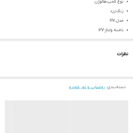
نوع لامپ:هالوژن
رنگ:زرد
مدل:H7
دامنه ولتاژ:12V
توان مصرفی:90/100W
نظرات
دسته‌بندی
:
روشنایی و نور خودرو