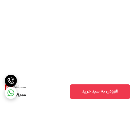
256,000
14
%
افزودن به سبد خرید
219,000