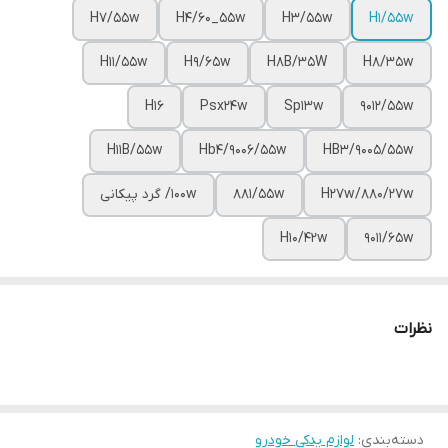
H7/55w
H4/60_55w
H3/55w
H1/55w
H11/55w
H9/65w
H8B/35W
H8/35w
H16
Psx24w
Sp13w
9012/۵۵w
H11B/55w
Hb4/9006/55w
HB3/9005/55w
H27w/880/27w
881/55w
۱۰۰w/ گرد پیکانی
H10/42w
۹۰۱۱/۶۵w
نظرات
دسته‌بندی
:
لوازم یدکی خودرو