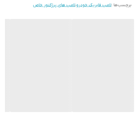
برچسب‌ها :
لامپ فابریک خودرو
،
لامپ های پرژکتور خاص