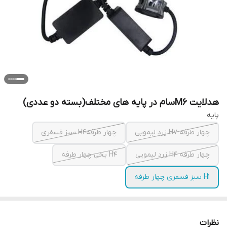
هدلایت M6سام در پایه های مختلف(بسته دو عددی)
پایه
چهار طرفه H7 زرد لیمویی
چهار طرفهH4 سبز فسفری
چهار طرفه H4 زرد لیمویی
H4 یخی چهار طرفه
H1 سبز فسفری چهار طرفه
نظرات