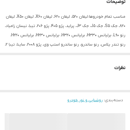
توضیحات
مناسب تمام خودروها: لیفان 520، لیفان 620، لیفان X60، لیفان X50، لیفان
820، جک S5، جک J5، جک J3، پراید، پژو 405، پژو 206، تیبا، نیسان زامیاد،
رنو L90، برلیانس H330، برلیانس H320، برلیانس H230، برلیانس H220،
رنو تندر پلاس، رنو ساندرو، رنو ساندرو استپ وی، پژو 2008، ساینا، تیبا 2،
پژو پارس
نظرات
دسته‌بندی
:
روشنایی و نور خودرو