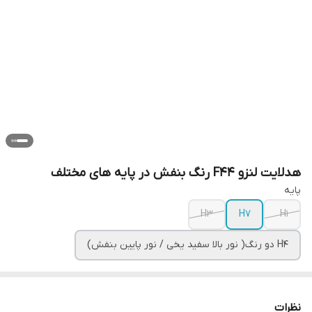
هدلایت لنزو F44 رنگ بنفش در پایه های مختلف
پایه
H3
H7
H1
H4 دو رنگ( نور بالا سفید یخی / نور پایین بنفش)
نظرات