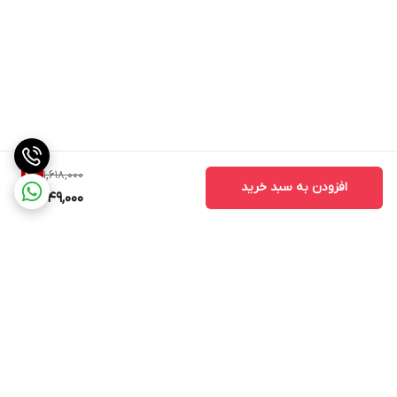
1,618,000
4
%
افزودن به سبد خرید
1,549,000
برگشت به بالا