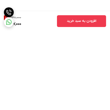
748,000
8
%
افزودن به سبد خرید
687,000
برگشت به بالا