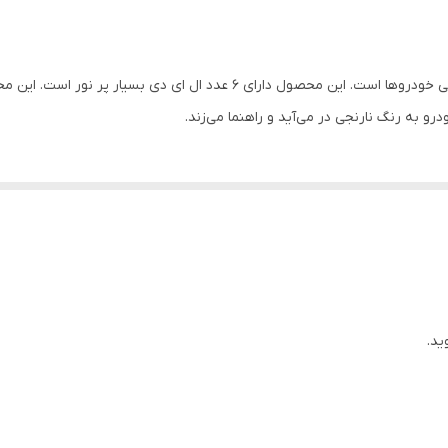
دی لایت قدرتمند راهنمادار 6 لنزی قابل نصب روی تمامی خودروها است. این محص
 به رنگ نارنجی در می‌آید و راهنما می‌زند.
ید.