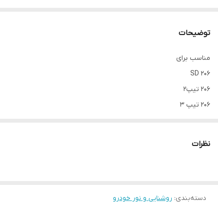
توضیحات
مناسب برای
206 SD
206 تیپ2
206 تیپ 3
206 تیپ 5
رانا
نظرات
دسته‌بندی
:
روشنایی و نور خودرو