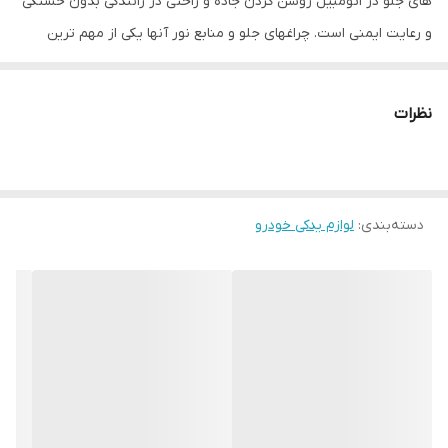
های جلو در اتومبیل روشن کردن جاده و راحتی در رانندگی بدون خستگی
و رعایت ایمنی است. چراغهای جلو و منابع نور آنها یکی از مهم ترین
اجزای وسیله نقلیه هستند زیرا علاوه بر زیبایی باعث امنیت رانندگی در
شب و در نقاط تاریک می شوند. هدلایت ها نوعی از لامپ هستند که در
نظرات
کاسه چراغ ماشین قرار میگیرند و جایگزین لامپ اصلی خود رو می شوند،
همانطور که از اسمشان مشخص است وظیفه روشن کردن جاده را
برعهده دارند. چه هدلایتی مناسب من است؟ هر شخص بسته به نوع
دسته‌بندی
:
لوازم یدکی خودرو
نیاز, نوع خودرو، بودجه و سلیقه خود باید هدلایت مناسب خود را انتخاب
کند. طول عمر در هدلایت ها بر روی بسته بندی هدلایت ها عبارتی تحت
عنوان طول عمر یا life span درج شده است که طول عمر هدلایت را در
شرایط ایده آل بیان میکند. البته عمر هدلایت به عامل هایی مانند
رطوبت، دمای هوا، دمای هدلایت، مشکلات در سیم کشی خودرو و….
بستگی دارد ولی هدلایت ها در شرایط ایده آل میتوانند حداقل 3 هزار
ساعت عمر کنند.