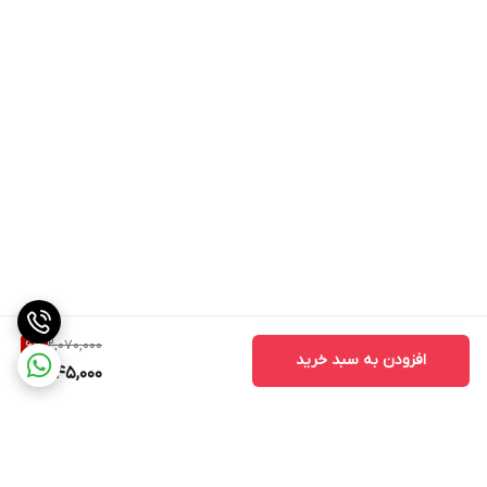
H7 , H4 , H1
کشور سازنده
چین
برند
لنزو
مناسب برای
انواع خودرو
2,070,000
6
%
افزودن به سبد خرید
1,945,000