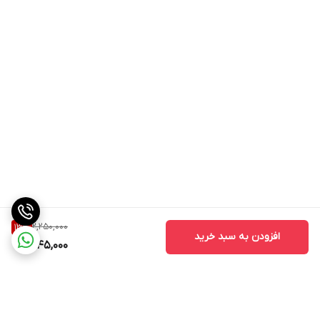
H7 , H4 , H1
کشور سازنده
چین
برند
لنزو
مناسب برای
انواع خودرو
2,250,000
13
%
افزودن به سبد خرید
1,945,000