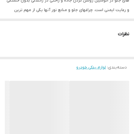
های جلو در اتومبیل روشن کردن جاده و راحتی در رانندگی بدون خستگی
و رعایت ایمنی است. چراغهای جلو و منابع نور آنها یکی از مهم ترین
اجزای وسیله نقلیه هستند زیرا علاوه بر زیبایی باعث امنیت رانندگی در
شب و در نقاط تاریک می شوند. هدلایت ها نوعی از لامپ هستند که در
نظرات
کاسه چراغ ماشین قرار میگیرند و جایگزین لامپ اصلی خود رو می شوند،
همانطور که از اسمشان مشخص است وظیفه روشن کردن جاده را
برعهده دارند. چه هدلایتی مناسب من است؟ هر شخص بسته به نوع
دسته‌بندی
:
لوازم یدکی خودرو
نیاز, نوع خودرو، بودجه و سلیقه خود باید هدلایت مناسب خود را انتخاب
کند. طول عمر در هدلایت ها بر روی بسته بندی هدلایت ها عبارتی تحت
عنوان طول عمر یا life span درج شده است که طول عمر هدلایت را در
شرایط ایده آل بیان میکند. البته عمر هدلایت به عامل هایی مانند
رطوبت، دمای هوا، دمای هدلایت، مشکلات در سیم کشی خودرو و….
بستگی دارد ولی هدلایت ها در شرایط ایده آل میتوانند حداقل 3 هزار
ساعت عمر کنند